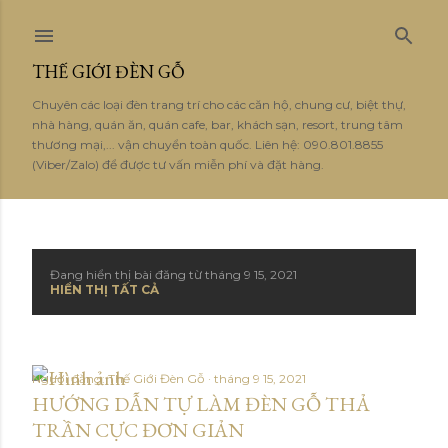
Chuyển đến nội dung chính
THẾ GIỚI ĐÈN GỖ
Chuyên các loại đèn trang trí cho các căn hộ, chung cư, biệt thự,
nhà hàng, quán ăn, quán cafe, bar, khách sạn, resort, trung tâm
thương mại,... vận chuyển toàn quốc. Liên hệ: 090.801.8855
(Viber/Zalo) để được tư vấn miễn phí và đặt hàng.
Đang hiển thị bài đăng từ tháng 9 15, 2021
B
HIỂN THỊ TẤT CẢ
à
i
Người đăng:
Thế Giới Đèn Gỗ
tháng 9 15, 2021
đ
HƯỚNG DẪN TỰ LÀM ĐÈN GỖ THẢ
TRẦN CỰC ĐƠN GIẢN