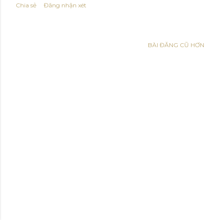
ă
Chia sẻ
Đăng nhận xét
n
g
BÀI ĐĂNG CŨ HƠN
Được tạo bởi Blogger
Hình ảnh chủ đề của
Anna Williams
© 2016 thegioidengo.com